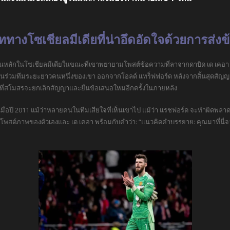
ททางโซเชียลมีเดียที่น่าอึดอัดใจด้วยการส่ง
เด็นหลักในโซเชียลมีเดียในขณะที่เขาพยายามโพสต์ข้อความที่ลาจากดาบิด เด เคอา
ื่อนร่วมทีมระยะยาวคนหนึ่งของเขา ออกจากโอลด์ แทร็ฟฟอร์ด หลังจากสิ้นสุดสัญญา
อนที่สโมสรจะยกเลิกสัญญาและยื่นข้อเสนอใหม่อีกครั้งในภายหลัง
าเมื่อปี 2011 แม้ว่าหลายคนในทีมเสียใจที่เห็นเขาไป แม้ว่า แรชฟอร์ด จะทำผิดพล
ร์ด โพสต์ภาพของตัวเองและ เด เคอา พร้อมกับคำว่า: “แนวคิดคำบรรยาย: คุณมาที่