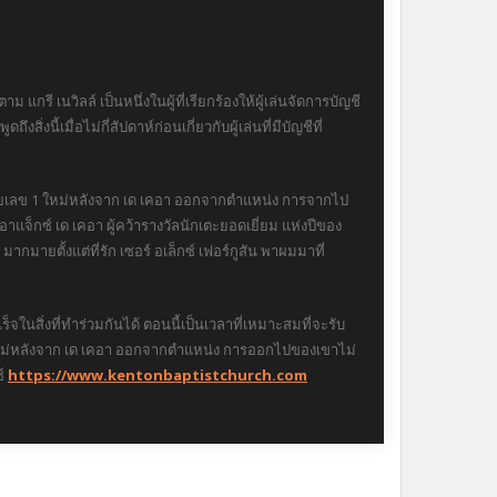
 เนวิลล์ เป็นหนึ่งในผู้ที่เรียกร้องให้ผู้เล่นจัดการบัญชี
่งนี้เมื่อไม่กี่สัปดาห์ก่อนเกี่ยวกับผู้เล่นที่มีบัญชีที่
หมายเลข 1 ใหม่หลังจาก เด เคอา ออกจากตำแหน่ง การจากไป
่อาแจ็กซ์ เด เคอา ผู้คว้ารางวัลนักเตะยอดเยี่ยม แห่งปีของ
ตั้งแต่ที่รัก เซอร์ อเล็กซ์ เฟอร์กูสัน พาผมมาที่
จในสิ่งที่ทำร่วมกันได้ ตอนนี้เป็นเวลาที่เหมาะสมที่จะรับ
ใหม่หลังจาก เด เคอา ออกจากตำแหน่ง การออกไปของเขาไม่
ซ์
https://www.kentonbaptistchurch.com